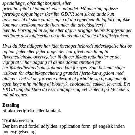
speciallæge, offentligt hospital, eller
privathospital i Danmark eller udlandet. Håndtering af disse
fortrolige oplysninger sker iht. GDPR som sikrer, at de kun
anvendes til at sikre vurderingen af din egnethed ift. luftfart, og ikke
kommer uvedkommende (herunder din arbejdsgiver) i
hænde. Forsøg på at skjule eller afgive urigtige helbredsoplysninger
medfører diskvalificering og indberetning af dette til trafikstyrelsen.
Hvis du ikke tidligere har fået foretaget helbredsundersøgelse hos os
og har fejlet eller fejler noget der har givet anledning til
flyvemedicinske overvejelser ift dit certifikats rettigheder er det
vigtigt at vi har adgang til denne dokumentation før
certifikatet/helbredsattestationen kan fornyes. Som bekendt stiger
risikoen for akut inkapacitering grundet hjerte-kar-sygdom med
alderen. Det vil derfor være relevant at forholde sig opsøgende ift
egen læge mhp måling af blodtryk, cholesterol, sukker, levertal. Evt
EKG/Lungefunktion da ekstraudgifter og evt ventetid på MC ellers
må påregnes.
Betaling
Straksoverførelse eller kontant.
Trafikstyrelsen
Der kan med fordel udfyldes application form på engelsk inden
undersøgelsen og