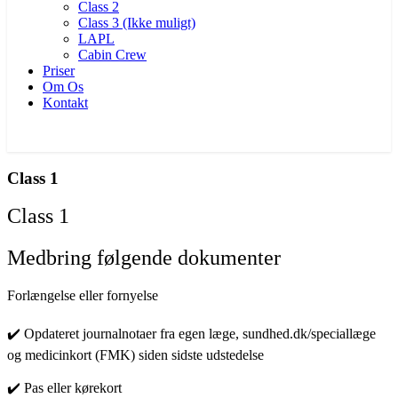
Class 2
Class 3 (Ikke muligt)
LAPL
Cabin Crew
Priser
Om Os
Kontakt
BOOK TID NU
Class 1
Class 1
Medbring følgende dokumenter
Forlængelse eller fornyelse
✔️ Opdateret journalnotaer fra egen læge, sundhed.dk/speciallæge
og medicinkort (FMK) siden sidste udstedelse
✔️ Pas eller kørekort