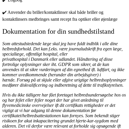
✔️ Anvender du briller/kontaktlinser skal både briller og
kontaktlinsers medbringes samt recept fra optiker eller øjenlæge
Dokumentation for din sundhedstilstand
Som attestudstedende læge skal jeg have fuldt indblik i alle dine
helbredsforhold. Det kan f.eks. være journaludskrift fra egen læge,
speciallæge, offentligt hospital, eller
privathospital i Danmark eller udlandet. Håndtering af disse
fortrolige oplysninger sker iht. GDPR som sikrer, at de kun
anvendes til at sikre vurderingen af din egnethed ift. luftfart, og ikke
kommer uvedkommende (herunder din arbejdsgiver) i
hænde. Forsøg på at skjule eller afgive urigtige helbredsoplysninger
medfører diskvalificering og indberetning af dette til trafikstyrelsen.
Hvis du ikke tidligere har fået foretaget helbredsundersøgelse hos os
og har fejlet eller fejler noget der har givet anledning til
flyvemedicinske overvejelser ift dit certifikats rettigheder er det
vigtigt at vi har adgang til denne dokumentation før
certifikatet/helbredsattestationen kan fornyes. Som bekendt stiger
risikoen for akut inkapacitering grundet hjerte-kar-sygdom med
alderen. Det vil derfor være relevant at forholde sig opsøgende ift